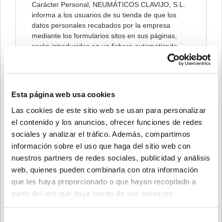
Carácter Personal, NEUMÁTICOS CLAVIJO, S.L.
informa a los usuarios de su tienda de que los
datos personales recabados por la empresa
mediante los formularios sitos en sus páginas,
serán introducidos en un fichero automatizado
bajo la responsabilidad de NEUMÁTICOS
CLAVIJO, S.L., con la finalidad de poder facilitar,
agilizar y cumplir los compromisos establecidos
entre ambas partes.
Esta página web usa cookies
Así mismo, nuestra empresa informa de la
Las cookies de este sitio web se usan para personalizar
posibilidad de ejercer los derechos de acceso,
el contenido y los anuncios, ofrecer funciones de redes
cancelación, rectificación y oposición mediante un
sociales y analizar el tráfico. Además, compartimos
escrito a la dirección
info@neumaticosclavijo.com
información sobre el uso que haga del sitio web con
nuestros partners de redes sociales, publicidad y análisis
Mientras no nos comunique lo contrario,
web, quienes pueden combinarla con otra información
entenderemos que sus datos no han sido
que les haya proporcionado o que hayan recopilado a
modificados, que usted se compromete a
notificarnos cualquier variación y que tenemos el
partir del uso que haya hecho de sus servicios.
consentimiento para utilizarlos a fin de poder
fidelizar la relación entre las partes.
Selección