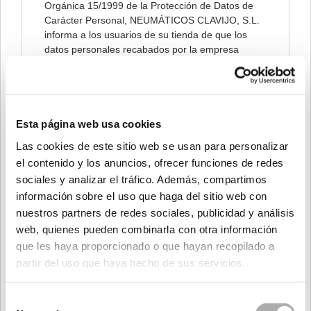
Orgánica 15/1999 de la Protección de Datos de
Carácter Personal, NEUMÁTICOS CLAVIJO, S.L.
informa a los usuarios de su tienda de que los
datos personales recabados por la empresa
mediante los formularios sitos en sus páginas,
serán introducidos en un fichero automatizado
bajo la responsabilidad de NEUMÁTICOS
CLAVIJO, S.L., con la finalidad de poder facilitar,
agilizar y cumplir los compromisos establecidos
Esta página web usa cookies
entre ambas partes.
Las cookies de este sitio web se usan para personalizar
el contenido y los anuncios, ofrecer funciones de redes
Así mismo, nuestra empresa informa de la
sociales y analizar el tráfico. Además, compartimos
posibilidad de ejercer los derechos de acceso,
cancelación, rectificación y oposición mediante un
información sobre el uso que haga del sitio web con
escrito a la dirección
info@neumaticosclavijo.com
nuestros partners de redes sociales, publicidad y análisis
web, quienes pueden combinarla con otra información
Mientras no nos comunique lo contrario,
que les haya proporcionado o que hayan recopilado a
entenderemos que sus datos no han sido
partir del uso que haya hecho de sus servicios.
modificados, que usted se compromete a
notificarnos cualquier variación y que tenemos el
consentimiento para utilizarlos a fin de poder
Selección