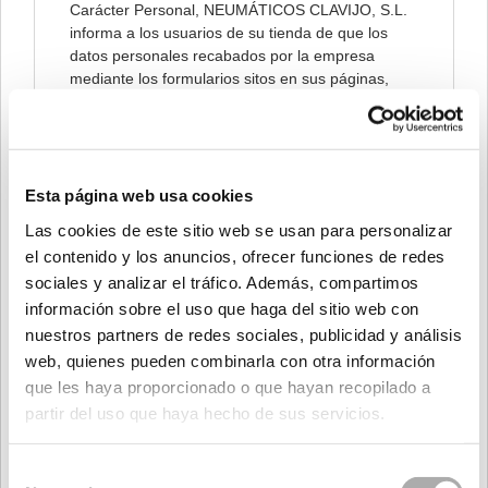
Carácter Personal, NEUMÁTICOS CLAVIJO, S.L.
informa a los usuarios de su tienda de que los
datos personales recabados por la empresa
mediante los formularios sitos en sus páginas,
serán introducidos en un fichero automatizado
bajo la responsabilidad de NEUMÁTICOS
CLAVIJO, S.L., con la finalidad de poder facilitar,
agilizar y cumplir los compromisos establecidos
entre ambas partes.
Esta página web usa cookies
Las cookies de este sitio web se usan para personalizar
Así mismo, nuestra empresa informa de la
el contenido y los anuncios, ofrecer funciones de redes
posibilidad de ejercer los derechos de acceso,
sociales y analizar el tráfico. Además, compartimos
cancelación, rectificación y oposición mediante un
escrito a la dirección
info@neumaticosclavijo.com
información sobre el uso que haga del sitio web con
nuestros partners de redes sociales, publicidad y análisis
Mientras no nos comunique lo contrario,
web, quienes pueden combinarla con otra información
entenderemos que sus datos no han sido
que les haya proporcionado o que hayan recopilado a
modificados, que usted se compromete a
partir del uso que haya hecho de sus servicios.
notificarnos cualquier variación y que tenemos el
consentimiento para utilizarlos a fin de poder
fidelizar la relación entre las partes.
Selección